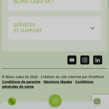
BLANC-LABO SA ?
SERVICES
ET SUPPORT
© Blanc-Labo SA 2026 -
Création du site internet par FirstPoint
-
Conditions de garantie
-
Mentions légales
-
Conditions
générales de vente