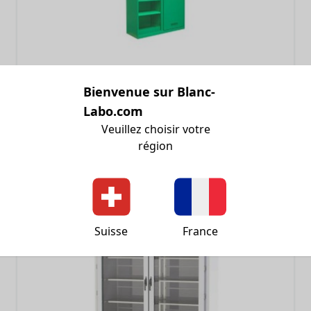
Bienvenue sur Blanc-
Armoires phytosanitaires
Labo.com
Veuillez choisir votre
Une grande gamme d'armoires pour le stockage de
produits phytosanitaires.
région
PLUS D'INFOS
Suisse
France