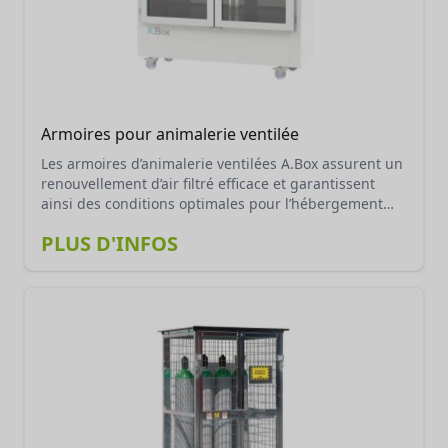
Armoires pour animalerie ventilée
Les armoires d’animalerie ventilées A.Box assurent un
renouvellement d’air filtré efficace et garantissent
ainsi des conditions optimales pour l’hébergement
des rongeurs lors d’études ou de tests spécifiques en
PLUS D'INFOS
recherche biomédicale et en zootechnie. Elles
garantissent une protection absolue des animaux
hébergés, des manipulateurs et de l’environnement.