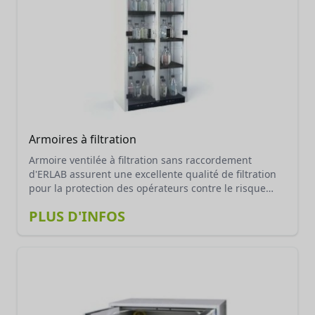
Armoires à filtration
Armoire ventilée à filtration sans raccordement
d'ERLAB assurent une excellente qualité de filtration
pour la protection des opérateurs contre le risque
chimique. Equipées de portes transparentes, les
PLUS D'INFOS
utilisateurs ont une vision optimale des produits
rangés et les avertit en cas d’ouverture prolongée.