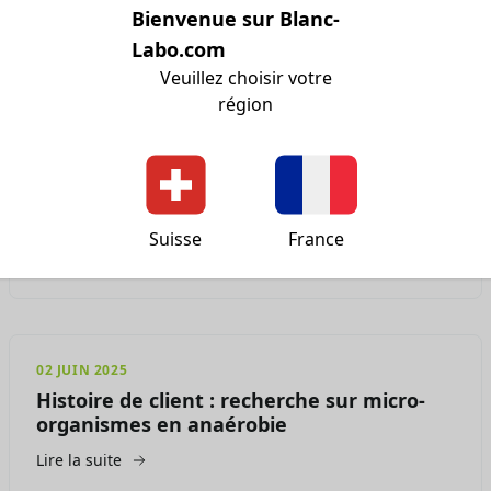
Bienvenue sur Blanc-
FAQ sur les Fermenteurs et Bioréacteurs
Labo.com
Lire la suite
Veuillez choisir votre
région
25 JUIN 2025
Naissance d'un fermenteur inox sur-
mesure
Suisse
France
Lire la suite
02 JUIN 2025
Histoire de client : recherche sur micro-
organismes en anaérobie
Lire la suite