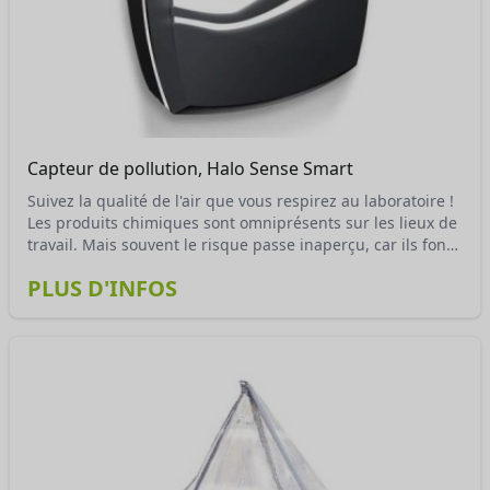
Capteur de pollution, Halo Sense Smart
Suivez la qualité de l'air que vous respirez au laboratoire !
Les produits chimiques sont omniprésents sur les lieux de
travail. Mais souvent le risque passe inaperçu, car ils font
partie du quotidien : colles, résines, diluants, colorants,
PLUS D'INFOS
solvants, acides, poudres etc…. Ces polluants sont
présents dans tous les secteurs d’activité et peuvent avoir
des effets très nocifs sur l’homme et l’environnement.
Protégez-vous et respectez les valeurs limites d'exposition
VME et VLE légales