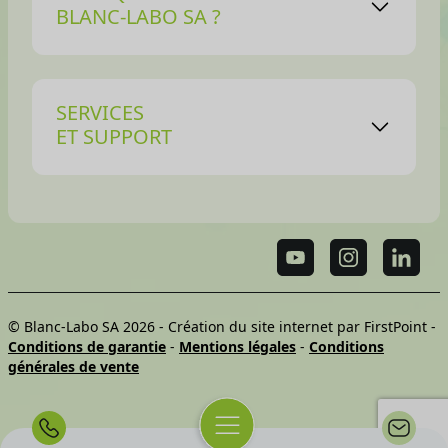
BLANC-LABO SA ?
SERVICES
ET SUPPORT
© Blanc-Labo SA 2026 -
Création du site internet par FirstPoint
-
Conditions de garantie
-
Mentions légales
-
Conditions
générales de vente