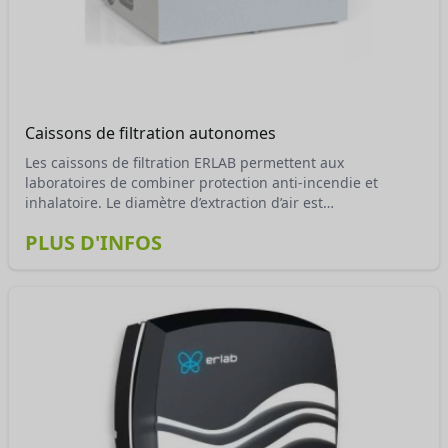
Caissons de filtration autonomes
Les caissons de filtration ERLAB permettent aux
laboratoires de combiner protection anti-incendie et
inhalatoire. Le diamètre d’extraction d’air est
particulièrement compatible avec diverses armoires de
PLUS D'INFOS
stockage (Asecos, Duperthal **…). La recirculation d’air
filtré favorise donc la purification de l’air ambiant. Les
émanations nocives occasionnées par les produits stockés
sont éliminées grâce au système de filtration de l’armoire.