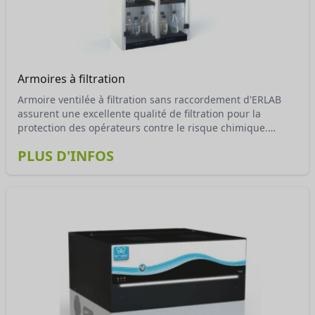
Armoires à filtration
Armoire ventilée à filtration sans raccordement d'ERLAB
assurent une excellente qualité de filtration pour la
protection des opérateurs contre le risque chimique.
Equipées de portes transparentes, les utilisateurs ont une
PLUS D'INFOS
vision optimale des produits rangés et les avertit en cas
d’ouverture prolongée.