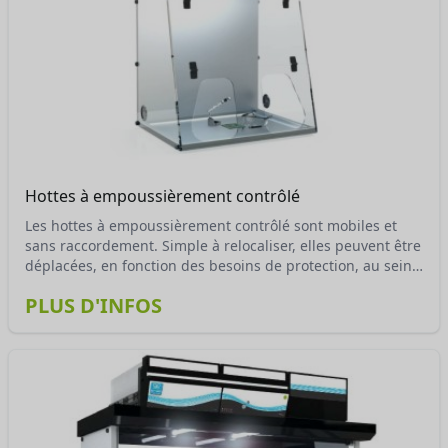
Hottes à empoussièrement contrôlé
Les hottes à empoussièrement contrôlé sont mobiles et
sans raccordement. Simple à relocaliser, elles peuvent être
déplacées, en fonction des besoins de protection, au sein
d’un même laboratoire, sans affecter l’équilibre aéraulique
PLUS D'INFOS
de la pièce. Un poste de travail idyllique pour des
manipulations réalisées dans un environnement serein, en
toute sécurité. Mobile et sans raccordement, l’enceinte à
empoussièrement contrôlé Erlab est le poste de travail
idéal pour toutes les manipulations exigeant un milieu
parfaitement propre, à l’abri de toute pollution.