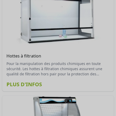
Hottes à filtration
Pour la manipulation des produits chimiques en toute
sécurité. Les hottes à filtration chimiques assurent une
qualité de filtration hors pair pour la protection des
opérateurs, supérieures à tout autre dispositif de filtration
PLUS D'INFOS
ou d’extraction. 7 modèles en largeur de 780 à 1805 mm, et
avec de 1 à 4 colonnes de filtration.