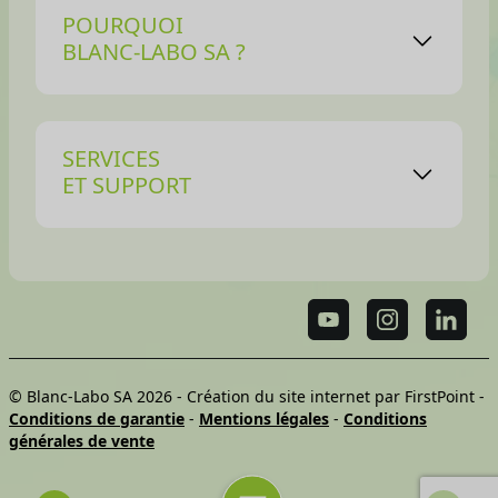
POURQUOI
BLANC-LABO SA ?
SERVICES
ET SUPPORT
© Blanc-Labo SA 2026 -
Création du site internet par FirstPoint
-
Conditions de garantie
-
Mentions légales
-
Conditions
générales de vente