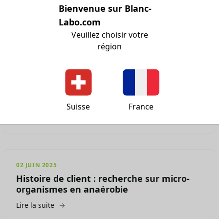
Bienvenue sur Blanc-
FAQ sur les Fermenteurs et Bioréacteurs
Labo.com
Lire la suite
Veuillez choisir votre
région
25 JUIN 2025
Naissance d'un fermenteur inox sur-
mesure
Suisse
France
Lire la suite
02 JUIN 2025
Histoire de client : recherche sur micro-
organismes en anaérobie
Lire la suite