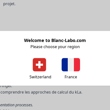
projet.
Welcome to Blanc-Labo.com
processes: An overview.
Please choose your region
nçant le k<sub>La</sub>, en particulier lors des changement
via une institution ou ResearchGate.
Switzerland
France
pringer.
 comprendre les approches de calcul du kLa.
mentation processes.