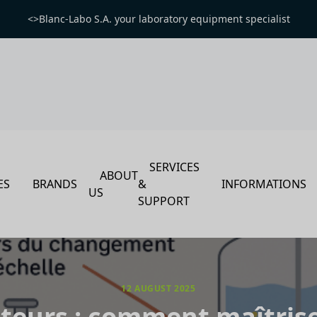
<>Blanc-Labo S.A. your laboratory equipment specialist
SERVICES
ABOUT
ES
BRANDS
&
INFORMATIONS
US
SUPPORT
12 AUGUST 2025
eurs : comment maîtrise