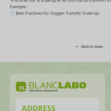
→ Articles sur le scale-up et le contrôle du transfert d
Exemple :
📄 Best Practices For Oxygen Transfer Scale-Up
Back to news
ADDRESS