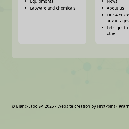
Equipments
News
Labware and chemicals
About us
Our 4 cust
advantage
Let's get t
other
© Blanc-Labo SA 2026 -
Website creation by FirstPoint
-
Warr