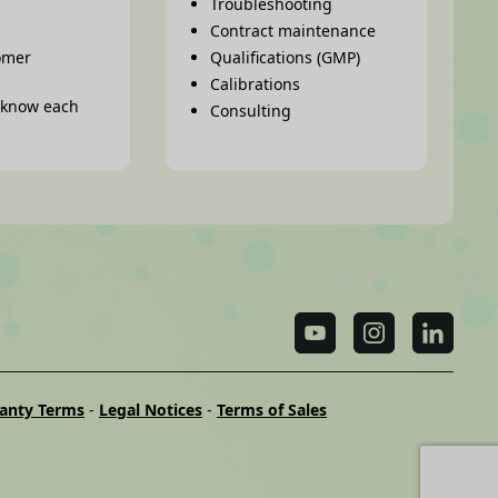
Troubleshooting
Contract maintenance
omer
Qualifications (GMP)
s
Calibrations
o know each
Consulting
anty Terms
-
Legal Notices
-
Terms of Sales