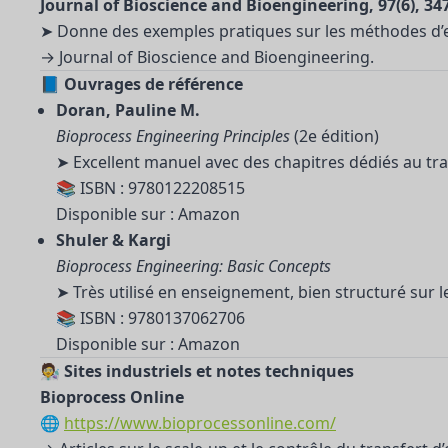
Journal of Bioscience and Bioengineering, 97(6), 34
➤ Donne des exemples pratiques sur les méthodes d’ex
→ Journal of Bioscience and Bioengineering.
📘
Ouvrages de référence
Doran, Pauline M.
Bioprocess Engineering Principles
(2e édition)
➤ Excellent manuel avec des chapitres dédiés au tran
📚 ISBN : 9780122208515
Disponible sur : Amazon
Shuler & Kargi
Bioprocess Engineering: Basic Concepts
➤ Très utilisé en enseignement, bien structuré sur 
📚 ISBN : 9780137062706
Disponible sur : Amazon
🧑‍🔬
Sites industriels et notes techniques
Bioprocess Online
🌐
https://www.bioprocessonline.com/