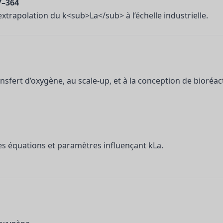
7–364
trapolation du k<sub>La</sub> à l’échelle industrielle.
sfert d’oxygène, au scale-up, et à la conception de bioréac
les équations et paramètres influençant kLa.