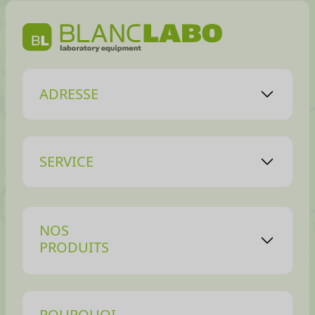
de sécurité, etc… Facile à nettoyer. Inclut deux grilles
réglables en hauteur. 220-240 V / 50-60 Hz. 2 ans de
garantie. Il est recommandé d’utiliser la pompe à vide
VACU-K10-001. Forfait de livraison possible (prix sur
demande)
ADRESSE
SERVICE
NOS
PRODUITS
POURQUOI