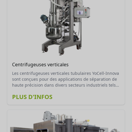
Centrifugeuses verticales
Les centrifugeuses verticales tubulaires YoCell-Innova
sont conçues pour des applications de séparation de
haute précision dans divers secteurs industriels tels
que la biotechnologie, la pharmacie, et la chimie. Ces
PLUS D'INFOS
centrifugeuses tubulaires sont idéales pour traiter
des mélanges de particules fines en suspension, avec
des vitesses élevées pour une séparation efficace des
phases solides et liquides. Leur conception robuste
permet de traiter des volumes importants tout en
assurant une maintenance facile. La gamme YoCell