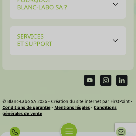
BLANC-LABO SA ?
SERVICES
ET SUPPORT
© Blanc-Labo SA 2026 -
Création du site internet par FirstPoint
-
Conditions de garantie
-
Mentions légales
-
Conditions
générales de vente