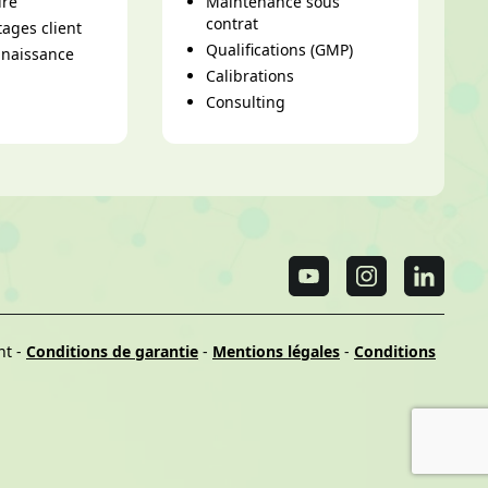
ire
Maintenance sous
contrat
ages client
Qualifications (GMP)
nnaissance
Calibrations
Consulting
nt
-
Conditions de garantie
-
Mentions légales
-
Conditions