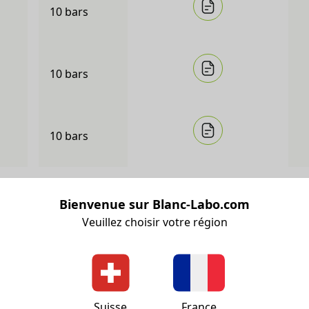
10 bars
10 bars
10 bars
Bienvenue sur Blanc-Labo.com
Veuillez choisir votre région
Déioniseurs en acier inoxydable 1.4571
Suisse
France