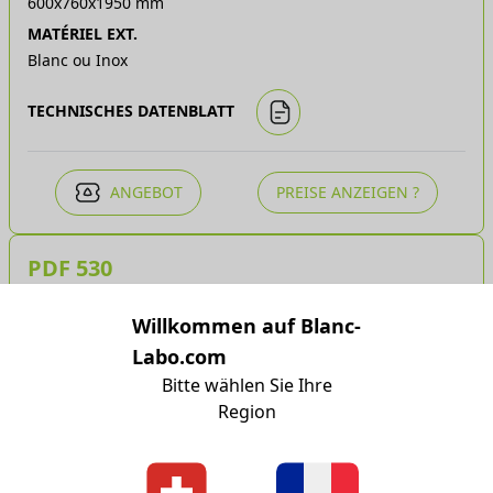
600x760x1950 mm
MATÉRIEL EXT.
Blanc ou Inox
TECHNISCHES DATENBLATT
ANGEBOT
PREISE ANZEIGEN ?
PDF 530
VOLUMEN
Willkommen auf Blanc-
530
Labo.com
TEMPERATUR
Bitte wählen Sie Ihre
-25°C à +40°C
Region
EXT. DIM. (L X B X H)
750x760x2080 mm
MATÉRIEL EXT.