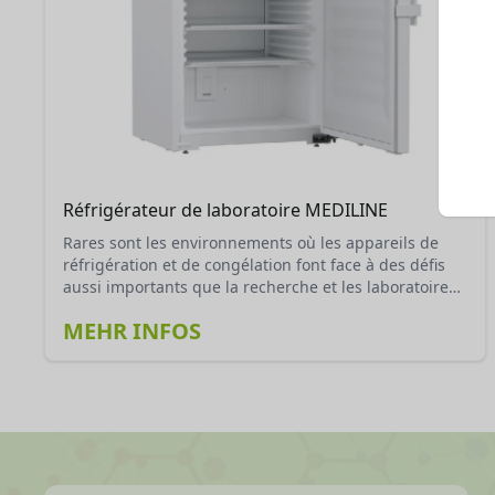
Réfrigérateur de laboratoire MEDILINE
Rares sont les environnements où les appareils de
réfrigération et de congélation font face à des défis
aussi importants que la recherche et les laboratoires.
Liebherr les relève grâce à une gamme spécialement
MEHR INFOS
développée à cet effet et une nouvelle génération
d’appareils.