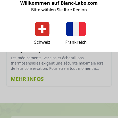
Willkommen auf Blanc-Labo.com
Bitte wählen Sie Ihre Region
Schweiz
Frankreich
Réfrigérateur pour médicaments HMxxx
Les médicaments, vaccins et échantillons
thermosensibles exigent une sécurité maximale lors
de leur conservation. Pour être à tout moment à
portée de main, ils doivent être stockés en toute
MEHR INFOS
sécurité 24 heures sur 24.