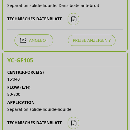
Séparation solide-liquide. Dans boite anti-bruit
médicinales, extraction de composés actifs.
Chimie fine
: Séparation de particules ultrafines dans
TECHNISCHES DATENBLATT
des liquides complexes.
Pourquoi choisir YoCell ?
ANGEBOT
PREISE ANZEIGEN ?
YC-GF105
CENTRIF.FORCE(G)
15'040
FLOW (L/H)
80-800
APPLICATION
Séparation solide-liquide-liquide
TECHNISCHES DATENBLATT