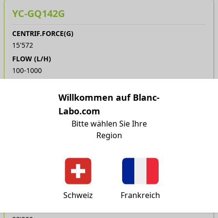
YC-GQ142G
CENTRIF.FORCE(G)
15'572
FLOW (L/H)
100-1000
APPLICATION
Séparation solide-liquide. Dans boite anti-bruit
Willkommen auf Blanc-
Labo.com
TECHNISCHES DATENBLATT
Bitte wählen Sie Ihre
Region
ANGEBOT
PREISE ANZEIGEN ?
YC-GQ142GO
Schweiz
Frankreich
CENTRIF.FORCE(G)